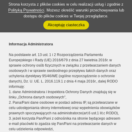
Strona korzysta z plików cookies w celu realizacji usług i zgodnie z
Polityką Prywatności
. Możesz określić warunki przechowywania lub
dostępu do plików cookies w Twojej przeglądarce.
Akceptuję ciasteczka
Informacja Administratora
Na podstawie art. 13 ust. 1 i 2 Rozporządzenia Parlamentu
Europejskiego i Rady (UE) 2016/679 z dnia 27 kwietnia 2016r. w
sprawie ochrony osób fizycznych w związku z przetwarzaniem danych
osobowych i w sprawie swobodnego przepływu takich danych oraz
uchylenia dyrektywy 95/46/WE (ogólne rozporządzenie o ochronie
danych), Dz. U. UE. L. 2016.119.1 z dnia 4 maja 2016r., dalej RODO
informuję:
1. dane Administratora i Inspektora Ochrony Danych znajdują się w
linku „Ochrona danych osobowych”,
2. Pana/Pani dane osobowe w postaci adresu IP, są przetwarzane w
celu udostępniania strony internetowej oraz wypełnienia obowiązków
prawnych spoczywających na administratorze(art.6 ust.1 lit.c RODO),
3. jeżeli korzysta Pan/Pani z odnośnika na stronie będącego adresem
e-mail placówki to zgadza się Pan/Pani na przetwarzanie danych w
celu udzielenia odpowiedzi,