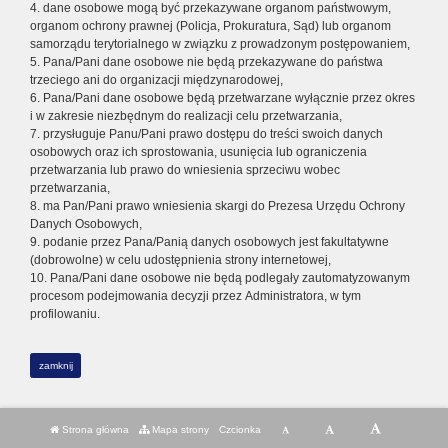
4. dane osobowe mogą być przekazywane organom państwowym,
organom ochrony prawnej (Policja, Prokuratura, Sąd) lub organom
samorządu terytorialnego w związku z prowadzonym postępowaniem,
5. Pana/Pani dane osobowe nie będą przekazywane do państwa
trzeciego ani do organizacji międzynarodowej,
6. Pana/Pani dane osobowe będą przetwarzane wyłącznie przez okres
i w zakresie niezbędnym do realizacji celu przetwarzania,
7. przysługuje Panu/Pani prawo dostępu do treści swoich danych
osobowych oraz ich sprostowania, usunięcia lub ograniczenia
przetwarzania lub prawo do wniesienia sprzeciwu wobec
przetwarzania,
8. ma Pan/Pani prawo wniesienia skargi do Prezesa Urzędu Ochrony
Danych Osobowych,
9. podanie przez Pana/Panią danych osobowych jest fakultatywne
(dobrowolne) w celu udostępnienia strony internetowej,
10. Pana/Pani dane osobowe nie będą podlegały zautomatyzowanym
procesom podejmowania decyzji przez Administratora, w tym
profilowaniu.
zamknij
Strona główna
Mapa strony
Czcionka