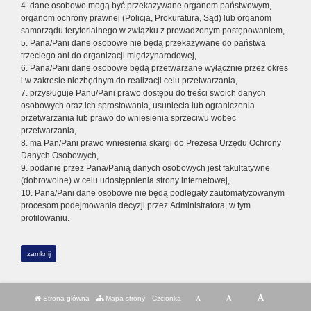
4. dane osobowe mogą być przekazywane organom państwowym,
organom ochrony prawnej (Policja, Prokuratura, Sąd) lub organom
samorządu terytorialnego w związku z prowadzonym postępowaniem,
5. Pana/Pani dane osobowe nie będą przekazywane do państwa
trzeciego ani do organizacji międzynarodowej,
6. Pana/Pani dane osobowe będą przetwarzane wyłącznie przez okres
i w zakresie niezbędnym do realizacji celu przetwarzania,
7. przysługuje Panu/Pani prawo dostępu do treści swoich danych
osobowych oraz ich sprostowania, usunięcia lub ograniczenia
przetwarzania lub prawo do wniesienia sprzeciwu wobec
przetwarzania,
8. ma Pan/Pani prawo wniesienia skargi do Prezesa Urzędu Ochrony
Danych Osobowych,
9. podanie przez Pana/Panią danych osobowych jest fakultatywne
(dobrowolne) w celu udostępnienia strony internetowej,
10. Pana/Pani dane osobowe nie będą podlegały zautomatyzowanym
procesom podejmowania decyzji przez Administratora, w tym
profilowaniu.
zamknij
Strona główna
Mapa strony
Czcionka