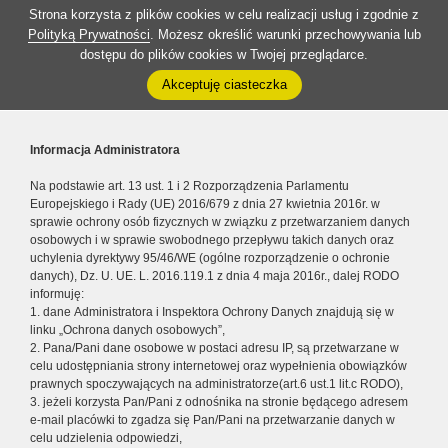
Strona korzysta z plików cookies w celu realizacji usług i zgodnie z
Polityką Prywatności
. Możesz określić warunki przechowywania lub
dostępu do plików cookies w Twojej przeglądarce.
Akceptuję ciasteczka
Informacja Administratora
Na podstawie art. 13 ust. 1 i 2 Rozporządzenia Parlamentu
Europejskiego i Rady (UE) 2016/679 z dnia 27 kwietnia 2016r. w
sprawie ochrony osób fizycznych w związku z przetwarzaniem danych
osobowych i w sprawie swobodnego przepływu takich danych oraz
uchylenia dyrektywy 95/46/WE (ogólne rozporządzenie o ochronie
danych), Dz. U. UE. L. 2016.119.1 z dnia 4 maja 2016r., dalej RODO
informuję:
1. dane Administratora i Inspektora Ochrony Danych znajdują się w
linku „Ochrona danych osobowych”,
2. Pana/Pani dane osobowe w postaci adresu IP, są przetwarzane w
celu udostępniania strony internetowej oraz wypełnienia obowiązków
prawnych spoczywających na administratorze(art.6 ust.1 lit.c RODO),
3. jeżeli korzysta Pan/Pani z odnośnika na stronie będącego adresem
e-mail placówki to zgadza się Pan/Pani na przetwarzanie danych w
celu udzielenia odpowiedzi,