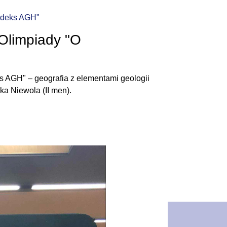
Indeks AGH"
Olimpiady "O
s AGH" – geografia z elementami geologii
ika Niewola (II men).