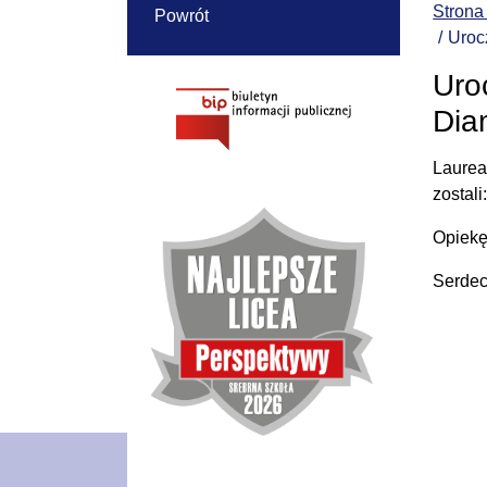
Strona
Powrót
Uroc
Uro
Dia
Laurea
zostali
Opiekę
Serdec