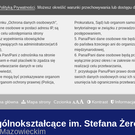
Polityką Prywatności
. Możesz określić warunki przechowywania lub dostępu d
 linku „Ochrona danych osobowych”,
Prokuratura, Sąd) lub organom sam
ne osobowe w postaci adresu IP, są
terytorialnego w związku z prowadz
 celu udostępniania strony
postępowaniem,
raz wypełnienia obowiązków
5. Pana/Pani dane osobowe nie bę
ywających na administratorze(art.6
do państwa trzeciego ani do organiza
),
międzynarodowej,
sta Pan/Pani z odnośnika na stronie
6. Pana/Pani dane osobowe będą pr
em e-mail placówki to zgadza się
wyłącznie przez okres i w zakresie 
zetwarzanie danych w celu
realizacji celu przetwarzania,
owiedzi,
7. przysługuje Panu/Pani prawo dost
we mogą być przekazywane organom
swoich danych osobowych oraz ich s
ganom ochrony prawnej (Policja,
usunięcia lub ograniczenia przetwar
na główna
Mapa strony
Czcionka
Kontrast
Informacja
gólnokształcące im. Stefana Że
 Mazowieckim