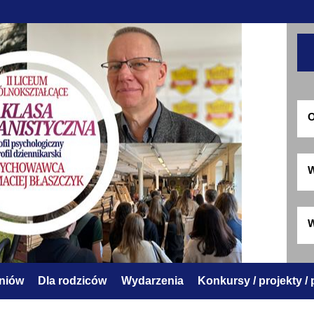
O
W
W
zniów
Dla rodziców
Wydarzenia
Konkursy / projekty /