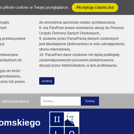
o plików cookies w Twojej przeglądarce.
Akceptuję ciasteczka
orządu
do wniesienia sprzeciwu wobec przetwarzania,
onym
8. ma Pan/Pani prawo wniesienia skargi do Prezesa
Urzędu Ochrony Danych Osobowych,
dą przekazywane
9. podanie przez Pana/Panią danych osobowych
cji
jest fakultatywne (dobrowolne) w celu udostępnienia
strony internetowej,
zetwarzane
10. Pana/Pani dane osobowe nie będą podlegały
niezbędnym do
zautomatyzowanym procesom podejmowania
decyzji przez Administratora, w tym profilowaniu.
ępu do treści
prostowania,
zamknij
zania lub prawo
 administratora
Fraza
romskiego