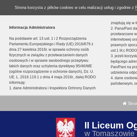
Strona korzysta z plików cookies w celu realizacji usług i zgodnie z
znajdują się w
Informacja Administratora
2. Pana/Pani da
przetwarzane w
Na podstawie art. 13 ust. 1 i 2 Rozporządzenia
internetowej o
Parlamentu Europejskiego i Rady (UE) 2016/679 z
prawnych spocz
dnia 27 kwietnia 2016r. w sprawie ochrony osób
ust.1 lit.c RODO
fizycznych w związku z przetwarzaniem danych
3. jeżeli korzy
osobowych i w sprawie swobodnego przepływu
będącego adres
takich danych oraz uchylenia dyrektywy 95/46/WE
Pan/Pani na pr
(ogólne rozporządzenie o ochronie danych), Dz. U.
udzielenia odp
UE. L. 2016.119.1 z dnia 4 maja 2016r., dalej RODO
4. dane osobo
informuję:
państwowym, or
1. dane Administratora i Inspektora Ochrony Danych
Stro
II Liceum O
w Tomaszowie