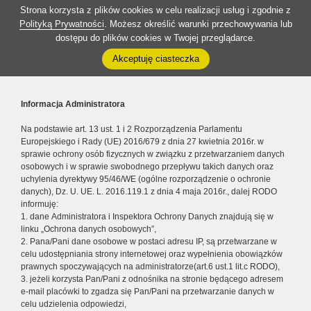
Strona korzysta z plików cookies w celu realizacji usług i zgodnie z
Polityką Prywatności
. Możesz określić warunki przechowywania lub
dostępu do plików cookies w Twojej przeglądarce.
Akceptuję ciasteczka
Informacja Administratora
Na podstawie art. 13 ust. 1 i 2 Rozporządzenia Parlamentu
Europejskiego i Rady (UE) 2016/679 z dnia 27 kwietnia 2016r. w
sprawie ochrony osób fizycznych w związku z przetwarzaniem danych
osobowych i w sprawie swobodnego przepływu takich danych oraz
uchylenia dyrektywy 95/46/WE (ogólne rozporządzenie o ochronie
danych), Dz. U. UE. L. 2016.119.1 z dnia 4 maja 2016r., dalej RODO
informuję:
1. dane Administratora i Inspektora Ochrony Danych znajdują się w
linku „Ochrona danych osobowych”,
2. Pana/Pani dane osobowe w postaci adresu IP, są przetwarzane w
celu udostępniania strony internetowej oraz wypełnienia obowiązków
prawnych spoczywających na administratorze(art.6 ust.1 lit.c RODO),
3. jeżeli korzysta Pan/Pani z odnośnika na stronie będącego adresem
e-mail placówki to zgadza się Pan/Pani na przetwarzanie danych w
celu udzielenia odpowiedzi,