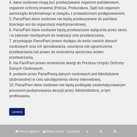
4. dane osobowe mogą być przekazywane organom państwowym,
organom ochrony prawnej (Policja, Prokuratura, Sąd) lub organom
samorządu terytorialnego w związku z prowadzonym postępowaniem,
5. Pana/Pani dane osobowe nie będą przekazywane do państwa
trzeciego ani do organizacji międzynarodowej,
6. Pana/Pani dane osobowe będą przetwarzane wyłącznie przez okres
i w zakresie niezbędnym do realizacji celu przetwarzania,
7. przysługuje Panu/Pani prawo dostępu do treści swoich danych
osobowych oraz ich sprostowania, usunięcia lub ograniczenia
przetwarzania lub prawo do wniesienia sprzeciwu wobec
przetwarzania,
8. ma Pan/Pani prawo wniesienia skargi do Prezesa Urzędu Ochrony
Danych Osobowych,
9. podanie przez Pana/Panią danych osobowych jest fakultatywne
(dobrowolne) w celu udostępnienia strony internetowej,
10. Pana/Pani dane osobowe nie będą podlegały zautomatyzowanym
procesom podejmowania decyzji przez Administratora, w tym
profilowaniu.
zamknij
Strona główna
Mapa strony
Czcionka