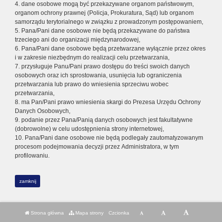
4. dane osobowe mogą być przekazywane organom państwowym,
organom ochrony prawnej (Policja, Prokuratura, Sąd) lub organom
samorządu terytorialnego w związku z prowadzonym postępowaniem,
5. Pana/Pani dane osobowe nie będą przekazywane do państwa
trzeciego ani do organizacji międzynarodowej,
6. Pana/Pani dane osobowe będą przetwarzane wyłącznie przez okres
i w zakresie niezbędnym do realizacji celu przetwarzania,
7. przysługuje Panu/Pani prawo dostępu do treści swoich danych
osobowych oraz ich sprostowania, usunięcia lub ograniczenia
przetwarzania lub prawo do wniesienia sprzeciwu wobec
przetwarzania,
8. ma Pan/Pani prawo wniesienia skargi do Prezesa Urzędu Ochrony
Danych Osobowych,
9. podanie przez Pana/Panią danych osobowych jest fakultatywne
(dobrowolne) w celu udostępnienia strony internetowej,
10. Pana/Pani dane osobowe nie będą podlegały zautomatyzowanym
procesom podejmowania decyzji przez Administratora, w tym
profilowaniu.
zamknij
Strona główna
Mapa strony
Czcionka