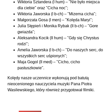
Wiktoria Sztandera (I hum) – "Nie było miejsca
dla ciebie" oraz "Cicha noc";
Wiktoria Jaworska (I b-ch) – "Mizerna cicha";
Małgorzata Gosa (I men) – "Kolęda Maryi";
Julia Stępień i Monika Rybak (II b-ch) – "Gore
gwiazda";
Aleksandra Kocik (II hum) – "Gdy się Chrystus
rodzi";
Amelia Jaworska (I b-ch) – "Do naszych serc, do
wszystkich serc uśpionych";
Maja Gogol (II med) – "Cicho, cicho
pastuszkowie".
Kolędy nasze uczennice wykonują pod batutą
nieocenionego nauczyciela muzyki Pana Piotra
Wasilewskiego, który również przygotował filmiki.