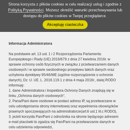
Strona korzysta z plików cookies w celu realizacji usług i zgodnie z
Polityką Prywatności
. Możesz określić warunki przechowywania lub
dostępu do plików cookies w Twojej przeglądarce.
Akceptuję ciasteczka
Informacja Administratora
Na podstawie art. 13 ust. 1 i 2 Rozporządzenia Parlamentu
Europejskiego i Rady (UE) 2016/679 z dnia 27 kwietnia 2016r. w
sprawie ochrony osób fizycznych w związku z przetwarzaniem danych
osobowych i w sprawie swobodnego przepływu takich danych oraz
uchylenia dyrektywy 95/46/WE (ogólne rozporządzenie o ochronie
danych), Dz. U. UE. L. 2016.119.1 z dnia 4 maja 2016r., dalej RODO
informuję:
1. dane Administratora i Inspektora Ochrony Danych znajdują się w
linku „Ochrona danych osobowych”,
2. Pana/Pani dane osobowe w postaci adresu IP, są przetwarzane w
celu udostępniania strony internetowej oraz wypełnienia obowiązków
prawnych spoczywających na administratorze(art.6 ust.1 lit.c RODO),
3. jeżeli korzysta Pan/Pani z odnośnika na stronie będącego adresem
e-mail placówki to zgadza się Pan/Pani na przetwarzanie danych w
celu udzielenia odpowiedzi,