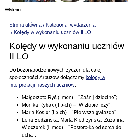
Menu
Strona główna
Kategoria: wydarzenia
Kolędy w wykonaniu uczniów II LO
Kolędy w wykonaniu uczniów
II LO
Do bożonarodzeniowych życzeń dla całej
społeczności Arbuzów dołączamy
kolędy w
interpretacji naszych uczniów
:
Małgorzata Ryś (I men) – "Zaśnij dziecino";
Monika Rybak (II b-ch) – "W żłobie leży";
Maria Kosior (I b-ch) – "Pierwsza gwiazda";
Lena Będzińska, Marta Kiedrzyńska, Zuzanna
Wieczorek (II med) – "Pastorałka od serca do
ucha";