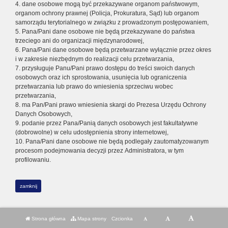
4. dane osobowe mogą być przekazywane organom państwowym,
organom ochrony prawnej (Policja, Prokuratura, Sąd) lub organom
samorządu terytorialnego w związku z prowadzonym postępowaniem,
5. Pana/Pani dane osobowe nie będą przekazywane do państwa
trzeciego ani do organizacji międzynarodowej,
6. Pana/Pani dane osobowe będą przetwarzane wyłącznie przez okres
i w zakresie niezbędnym do realizacji celu przetwarzania,
7. przysługuje Panu/Pani prawo dostępu do treści swoich danych
osobowych oraz ich sprostowania, usunięcia lub ograniczenia
przetwarzania lub prawo do wniesienia sprzeciwu wobec
przetwarzania,
8. ma Pan/Pani prawo wniesienia skargi do Prezesa Urzędu Ochrony
Danych Osobowych,
9. podanie przez Pana/Panią danych osobowych jest fakultatywne
(dobrowolne) w celu udostępnienia strony internetowej,
10. Pana/Pani dane osobowe nie będą podlegały zautomatyzowanym
procesom podejmowania decyzji przez Administratora, w tym
profilowaniu.
zamknij
Strona główna
Mapa strony
Czcionka