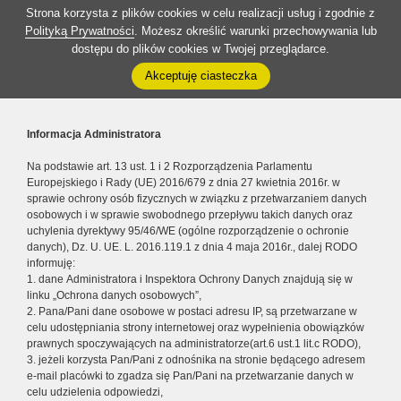
Strona korzysta z plików cookies w celu realizacji usług i zgodnie z
Polityką Prywatności
. Możesz określić warunki przechowywania lub
dostępu do plików cookies w Twojej przeglądarce.
Akceptuję ciasteczka
Informacja Administratora
Na podstawie art. 13 ust. 1 i 2 Rozporządzenia Parlamentu
Europejskiego i Rady (UE) 2016/679 z dnia 27 kwietnia 2016r. w
sprawie ochrony osób fizycznych w związku z przetwarzaniem danych
osobowych i w sprawie swobodnego przepływu takich danych oraz
uchylenia dyrektywy 95/46/WE (ogólne rozporządzenie o ochronie
danych), Dz. U. UE. L. 2016.119.1 z dnia 4 maja 2016r., dalej RODO
informuję:
1. dane Administratora i Inspektora Ochrony Danych znajdują się w
linku „Ochrona danych osobowych”,
2. Pana/Pani dane osobowe w postaci adresu IP, są przetwarzane w
celu udostępniania strony internetowej oraz wypełnienia obowiązków
prawnych spoczywających na administratorze(art.6 ust.1 lit.c RODO),
3. jeżeli korzysta Pan/Pani z odnośnika na stronie będącego adresem
e-mail placówki to zgadza się Pan/Pani na przetwarzanie danych w
celu udzielenia odpowiedzi,