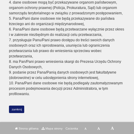
4. dane osobowe mogą być przekazywane organom państwowym,
organom ochrony prawnej (Policja, Prokuratura, Sąd) lub organom
samorządu terytorialnego w związku z prowadzonym postępowaniem,
5. Pana/Pani dane osobowe nie będą przekazywane do państwa
trzeciego ani do organizacji międzynarodowej,
6. Pana/Pani dane osobowe będą przetwarzane wyłącznie przez okres
i w zakresie niezbędnym do realizacji celu przetwarzania,
7. przysługuje Panu/Pani prawo dostępu do treści swoich danych
osobowych oraz ich sprostowania, usunięcia lub ograniczenia
przetwarzania lub prawo do wniesienia sprzeciwu wobec
przetwarzania,
8. ma Pan/Pani prawo wniesienia skargi do Prezesa Urzędu Ochrony
Danych Osobowych,
9. podanie przez Pana/Panią danych osobowych jest fakultatywne
(dobrowolne) w celu udostępnienia strony internetowej,
10. Pana/Pani dane osobowe nie będą podlegały zautomatyzowanym
procesom podejmowania decyzji przez Administratora, w tym
profilowaniu.
zamknij
Strona główna
Mapa strony
Czcionka