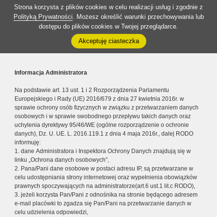
Strona korzysta z plików cookies w celu realizacji usług i zgodnie z
Polityką Prywatności
. Możesz określić warunki przechowywania lub
dostępu do plików cookies w Twojej przeglądarce.
Akceptuję ciasteczka
Informacja Administratora
Na podstawie art. 13 ust. 1 i 2 Rozporządzenia Parlamentu
Europejskiego i Rady (UE) 2016/679 z dnia 27 kwietnia 2016r. w
sprawie ochrony osób fizycznych w związku z przetwarzaniem danych
osobowych i w sprawie swobodnego przepływu takich danych oraz
uchylenia dyrektywy 95/46/WE (ogólne rozporządzenie o ochronie
danych), Dz. U. UE. L. 2016.119.1 z dnia 4 maja 2016r., dalej RODO
informuję:
1. dane Administratora i Inspektora Ochrony Danych znajdują się w
linku „Ochrona danych osobowych”,
2. Pana/Pani dane osobowe w postaci adresu IP, są przetwarzane w
celu udostępniania strony internetowej oraz wypełnienia obowiązków
prawnych spoczywających na administratorze(art.6 ust.1 lit.c RODO),
3. jeżeli korzysta Pan/Pani z odnośnika na stronie będącego adresem
e-mail placówki to zgadza się Pan/Pani na przetwarzanie danych w
celu udzielenia odpowiedzi,