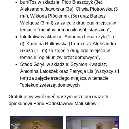
burrITos w składzie: Piotr Błaszczyk (3e),
Aleksandra Jaworska (3e), Oliwia Piotrowska (3
m-f), Wiktoria Płóciennik (3e) oraz Bartosz
Wielgosz (3 m-f) za zajęcie drugiego miejsca w
temacie "mobilny pomocnik osób starszych",
Interkatiw w składzie: Antonina Lenarczyk (1 h-
d), Karolina Rutkowska (1 i-m) oraz Aleksandra
Skuza (1 i-m) za zajęcie drugiego miejsca w
temacie "opiekun zwierząt domowych",
Stado Goryli w składzie: Szymon Kwapisz,
Antonina Latoszek oraz Patrycja Lis (wszyscy z I
i-m) za zajęcie trzeciego miejsca w temacie
"opiekun zwierząt domowych".
Gratulujemy wyróżnień naszym uczniom oraz ich
opiekunowi Panu Radosławowi Matusikowi.