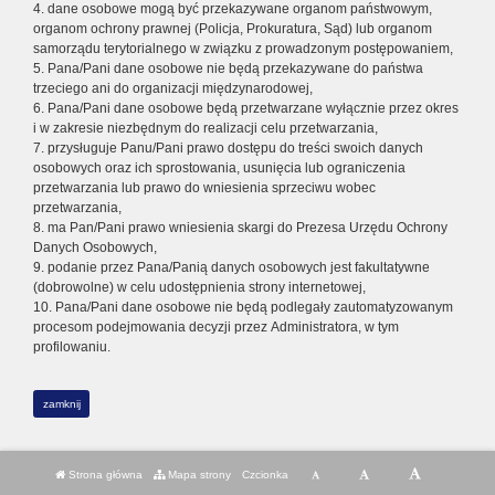
4. dane osobowe mogą być przekazywane organom państwowym,
organom ochrony prawnej (Policja, Prokuratura, Sąd) lub organom
samorządu terytorialnego w związku z prowadzonym postępowaniem,
5. Pana/Pani dane osobowe nie będą przekazywane do państwa
trzeciego ani do organizacji międzynarodowej,
6. Pana/Pani dane osobowe będą przetwarzane wyłącznie przez okres
i w zakresie niezbędnym do realizacji celu przetwarzania,
7. przysługuje Panu/Pani prawo dostępu do treści swoich danych
osobowych oraz ich sprostowania, usunięcia lub ograniczenia
przetwarzania lub prawo do wniesienia sprzeciwu wobec
przetwarzania,
8. ma Pan/Pani prawo wniesienia skargi do Prezesa Urzędu Ochrony
Danych Osobowych,
9. podanie przez Pana/Panią danych osobowych jest fakultatywne
(dobrowolne) w celu udostępnienia strony internetowej,
10. Pana/Pani dane osobowe nie będą podlegały zautomatyzowanym
procesom podejmowania decyzji przez Administratora, w tym
profilowaniu.
zamknij
Strona główna
Mapa strony
Czcionka