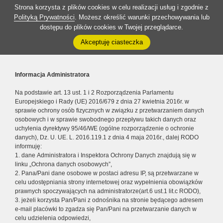
Strona korzysta z plików cookies w celu realizacji usług i zgodnie z
Polityką Prywatności
. Możesz określić warunki przechowywania lub
dostępu do plików cookies w Twojej przeglądarce.
Akceptuję ciasteczka
Informacja Administratora
Na podstawie art. 13 ust. 1 i 2 Rozporządzenia Parlamentu
Europejskiego i Rady (UE) 2016/679 z dnia 27 kwietnia 2016r. w
sprawie ochrony osób fizycznych w związku z przetwarzaniem danych
osobowych i w sprawie swobodnego przepływu takich danych oraz
uchylenia dyrektywy 95/46/WE (ogólne rozporządzenie o ochronie
danych), Dz. U. UE. L. 2016.119.1 z dnia 4 maja 2016r., dalej RODO
informuję:
1. dane Administratora i Inspektora Ochrony Danych znajdują się w
linku „Ochrona danych osobowych”,
2. Pana/Pani dane osobowe w postaci adresu IP, są przetwarzane w
celu udostępniania strony internetowej oraz wypełnienia obowiązków
prawnych spoczywających na administratorze(art.6 ust.1 lit.c RODO),
3. jeżeli korzysta Pan/Pani z odnośnika na stronie będącego adresem
e-mail placówki to zgadza się Pan/Pani na przetwarzanie danych w
celu udzielenia odpowiedzi,