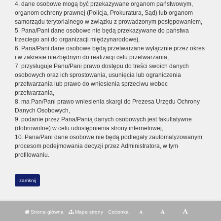
4. dane osobowe mogą być przekazywane organom państwowym,
organom ochrony prawnej (Policja, Prokuratura, Sąd) lub organom
samorządu terytorialnego w związku z prowadzonym postępowaniem,
5. Pana/Pani dane osobowe nie będą przekazywane do państwa
trzeciego ani do organizacji międzynarodowej,
6. Pana/Pani dane osobowe będą przetwarzane wyłącznie przez okres
i w zakresie niezbędnym do realizacji celu przetwarzania,
7. przysługuje Panu/Pani prawo dostępu do treści swoich danych
osobowych oraz ich sprostowania, usunięcia lub ograniczenia
przetwarzania lub prawo do wniesienia sprzeciwu wobec
przetwarzania,
8. ma Pan/Pani prawo wniesienia skargi do Prezesa Urzędu Ochrony
Danych Osobowych,
9. podanie przez Pana/Panią danych osobowych jest fakultatywne
(dobrowolne) w celu udostępnienia strony internetowej,
10. Pana/Pani dane osobowe nie będą podlegały zautomatyzowanym
procesom podejmowania decyzji przez Administratora, w tym
profilowaniu.
zamknij
Strona główna
Mapa strony
Czcionka