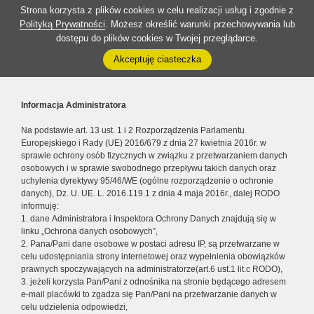
Strona korzysta z plików cookies w celu realizacji usług i zgodnie z
Polityką Prywatności
. Możesz określić warunki przechowywania lub
dostępu do plików cookies w Twojej przeglądarce.
Akceptuję ciasteczka
Informacja Administratora
Na podstawie art. 13 ust. 1 i 2 Rozporządzenia Parlamentu
Europejskiego i Rady (UE) 2016/679 z dnia 27 kwietnia 2016r. w
sprawie ochrony osób fizycznych w związku z przetwarzaniem danych
osobowych i w sprawie swobodnego przepływu takich danych oraz
uchylenia dyrektywy 95/46/WE (ogólne rozporządzenie o ochronie
danych), Dz. U. UE. L. 2016.119.1 z dnia 4 maja 2016r., dalej RODO
informuję:
1. dane Administratora i Inspektora Ochrony Danych znajdują się w
linku „Ochrona danych osobowych”,
2. Pana/Pani dane osobowe w postaci adresu IP, są przetwarzane w
celu udostępniania strony internetowej oraz wypełnienia obowiązków
prawnych spoczywających na administratorze(art.6 ust.1 lit.c RODO),
3. jeżeli korzysta Pan/Pani z odnośnika na stronie będącego adresem
e-mail placówki to zgadza się Pan/Pani na przetwarzanie danych w
celu udzielenia odpowiedzi,