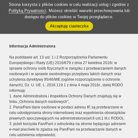
Strona korzysta z plików cookies w celu realizacji usług i zgodnie z
Polityką Prywatności
. Możesz określić warunki przechowywania lub
dostępu do plików cookies w Twojej przeglądarce.
Akceptuję ciasteczka
Informacja Administratora
Na podstawie art. 13 ust. 1 i 2 Rozporządzenia Parlamentu
Europejskiego i Rady (UE) 2016/679 z dnia 27 kwietnia 2016r. w
sprawie ochrony osób fizycznych w związku z przetwarzaniem danych
osobowych i w sprawie swobodnego przepływu takich danych oraz
uchylenia dyrektywy 95/46/WE (ogólne rozporządzenie o ochronie
danych), Dz. U. UE. L. 2016.119.1 z dnia 4 maja 2016r., dalej RODO
informuję:
1. dane Administratora i Inspektora Ochrony Danych znajdują się w
linku „Ochrona danych osobowych”,
2. Pana/Pani dane osobowe w postaci adresu IP, są przetwarzane w
celu udostępniania strony internetowej oraz wypełnienia obowiązków
prawnych spoczywających na administratorze(art.6 ust.1 lit.c RODO),
3. jeżeli korzysta Pan/Pani z odnośnika na stronie będącego adresem
e-mail placówki to zgadza się Pan/Pani na przetwarzanie danych w
celu udzielenia odpowiedzi,