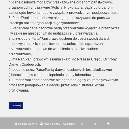
4. dane osobowe mogą być przekazywane organom państwowym,
organom ochrony prawnej (Policja, Prokuratura, Sąd) lub organom
samorządu terytorialnego w związku z prowadzonym postępowaniem,
5. Pana/Pani dane osobowe nie będą przekazywane do państwa
trzeciego ani do organizacji międzynarodowej,
6. Pana/Pani dane osobowe będą przetwarzane wyłącznie przez okres
i w zakresie niezbędnym do realizacji celu przetwarzania,
7. przysługuje Panu/Pani prawo dostępu do treści swoich danych
osobowych oraz ich sprostowania, usunięcia lub ograniczenia
przetwarzania lub prawo do wniesienia sprzeciwu wobec
przetwarzania,
8. ma Pan/Pani prawo wniesienia skargi do Prezesa Urzędu Ochrony
Danych Osobowych,
9. podanie przez Pana/Panią danych osobowych jest fakultatywne
(dobrowolne) w celu udostępnienia strony internetowej,
10. Pana/Pani dane osobowe nie będą podlegały zautomatyzowanym
procesom podejmowania decyzji przez Administratora, w tym
profilowaniu.
zamknij
Strona główna
Mapa strony
Czcionka