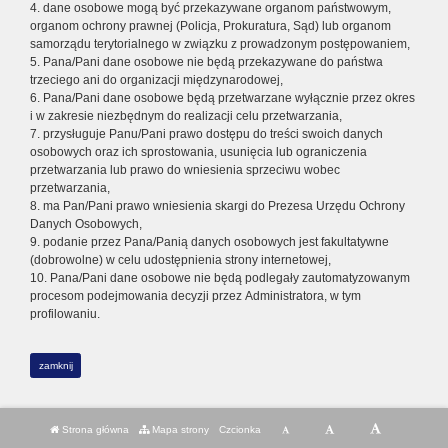
4. dane osobowe mogą być przekazywane organom państwowym,
organom ochrony prawnej (Policja, Prokuratura, Sąd) lub organom
samorządu terytorialnego w związku z prowadzonym postępowaniem,
5. Pana/Pani dane osobowe nie będą przekazywane do państwa
trzeciego ani do organizacji międzynarodowej,
6. Pana/Pani dane osobowe będą przetwarzane wyłącznie przez okres
i w zakresie niezbędnym do realizacji celu przetwarzania,
7. przysługuje Panu/Pani prawo dostępu do treści swoich danych
osobowych oraz ich sprostowania, usunięcia lub ograniczenia
przetwarzania lub prawo do wniesienia sprzeciwu wobec
przetwarzania,
8. ma Pan/Pani prawo wniesienia skargi do Prezesa Urzędu Ochrony
Danych Osobowych,
9. podanie przez Pana/Panią danych osobowych jest fakultatywne
(dobrowolne) w celu udostępnienia strony internetowej,
10. Pana/Pani dane osobowe nie będą podlegały zautomatyzowanym
procesom podejmowania decyzji przez Administratora, w tym
profilowaniu.
zamknij
Strona główna
Mapa strony
Czcionka