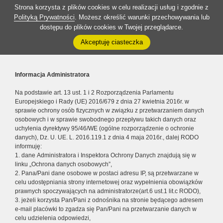
Strona korzysta z plików cookies w celu realizacji usług i zgodnie z
Polityką Prywatności
. Możesz określić warunki przechowywania lub
dostępu do plików cookies w Twojej przeglądarce.
Akceptuję ciasteczka
Informacja Administratora
Na podstawie art. 13 ust. 1 i 2 Rozporządzenia Parlamentu
Europejskiego i Rady (UE) 2016/679 z dnia 27 kwietnia 2016r. w
sprawie ochrony osób fizycznych w związku z przetwarzaniem danych
osobowych i w sprawie swobodnego przepływu takich danych oraz
uchylenia dyrektywy 95/46/WE (ogólne rozporządzenie o ochronie
danych), Dz. U. UE. L. 2016.119.1 z dnia 4 maja 2016r., dalej RODO
informuję:
1. dane Administratora i Inspektora Ochrony Danych znajdują się w
linku „Ochrona danych osobowych”,
2. Pana/Pani dane osobowe w postaci adresu IP, są przetwarzane w
celu udostępniania strony internetowej oraz wypełnienia obowiązków
prawnych spoczywających na administratorze(art.6 ust.1 lit.c RODO),
3. jeżeli korzysta Pan/Pani z odnośnika na stronie będącego adresem
e-mail placówki to zgadza się Pan/Pani na przetwarzanie danych w
celu udzielenia odpowiedzi,