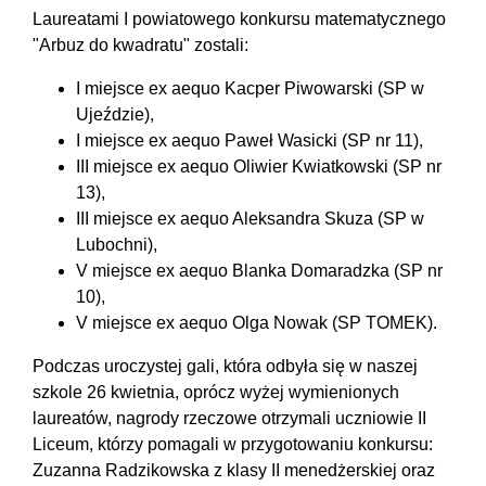
Laureatami I powiatowego konkursu matematycznego
"Arbuz do kwadratu" zostali:
I miejsce ex aequo Kacper Piwowarski (SP w
Ujeździe),
I miejsce ex aequo Paweł Wasicki (SP nr 11),
III miejsce ex aequo Oliwier Kwiatkowski (SP nr
13),
III miejsce ex aequo Aleksandra Skuza (SP w
Lubochni),
V miejsce ex aequo Blanka Domaradzka (SP nr
10),
V miejsce ex aequo Olga Nowak (SP TOMEK).
Podczas uroczystej gali, która odbyła się w naszej
szkole 26 kwietnia, oprócz wyżej wymienionych
laureatów, nagrody rzeczowe otrzymali uczniowie II
Liceum, którzy pomagali w przygotowaniu konkursu:
Zuzanna Radzikowska z klasy II menedżerskiej oraz