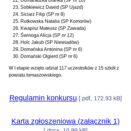
Domaradzka Blanka (SP nr 10)
Sobkiewicz Dawid (SP Ujazd)
Siciarz Filip (SP nr 8)
Rutkowska Natalia (SP Komorów)
Kwapisz Mateusz (SP Zawada)
Świnoga Alicja (SP nr 12)
Holc Jakub (SP Niewiadów)
Domańska Antonina (SP nr 6)
Domański Olgierd (SP nr 6)
W I etapie wzięło udział 117 uczestników z 15 szkół z
powiatu tomaszowskiego.
Regulamin konkursu
[.pdf, 172.93 kB]
Karta zgłoszeniowa (załącznik 1)
[.docx, 10.89 kB]