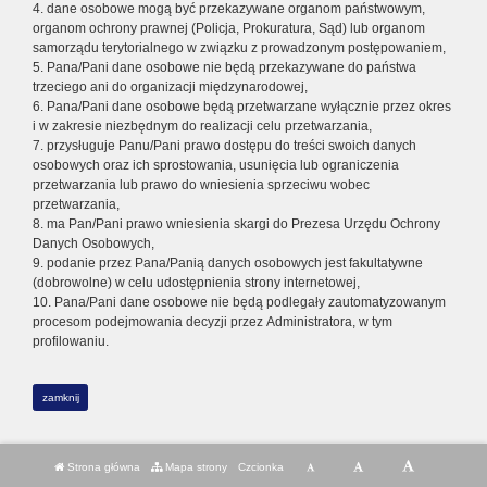
4. dane osobowe mogą być przekazywane organom państwowym,
organom ochrony prawnej (Policja, Prokuratura, Sąd) lub organom
samorządu terytorialnego w związku z prowadzonym postępowaniem,
5. Pana/Pani dane osobowe nie będą przekazywane do państwa
trzeciego ani do organizacji międzynarodowej,
6. Pana/Pani dane osobowe będą przetwarzane wyłącznie przez okres
i w zakresie niezbędnym do realizacji celu przetwarzania,
7. przysługuje Panu/Pani prawo dostępu do treści swoich danych
osobowych oraz ich sprostowania, usunięcia lub ograniczenia
przetwarzania lub prawo do wniesienia sprzeciwu wobec
przetwarzania,
8. ma Pan/Pani prawo wniesienia skargi do Prezesa Urzędu Ochrony
Danych Osobowych,
9. podanie przez Pana/Panią danych osobowych jest fakultatywne
(dobrowolne) w celu udostępnienia strony internetowej,
10. Pana/Pani dane osobowe nie będą podlegały zautomatyzowanym
procesom podejmowania decyzji przez Administratora, w tym
profilowaniu.
zamknij
Strona główna
Mapa strony
Czcionka