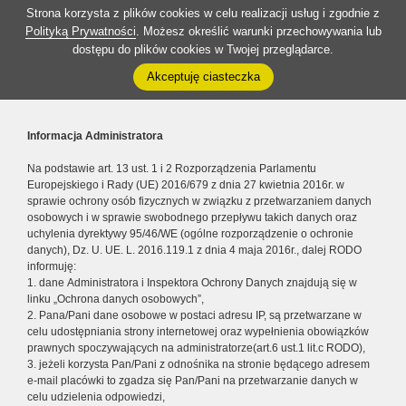
Strona korzysta z plików cookies w celu realizacji usług i zgodnie z
Polityką Prywatności
. Możesz określić warunki przechowywania lub
dostępu do plików cookies w Twojej przeglądarce.
Akceptuję ciasteczka
Informacja Administratora
Na podstawie art. 13 ust. 1 i 2 Rozporządzenia Parlamentu
Europejskiego i Rady (UE) 2016/679 z dnia 27 kwietnia 2016r. w
sprawie ochrony osób fizycznych w związku z przetwarzaniem danych
osobowych i w sprawie swobodnego przepływu takich danych oraz
uchylenia dyrektywy 95/46/WE (ogólne rozporządzenie o ochronie
danych), Dz. U. UE. L. 2016.119.1 z dnia 4 maja 2016r., dalej RODO
informuję:
1. dane Administratora i Inspektora Ochrony Danych znajdują się w
linku „Ochrona danych osobowych”,
2. Pana/Pani dane osobowe w postaci adresu IP, są przetwarzane w
celu udostępniania strony internetowej oraz wypełnienia obowiązków
prawnych spoczywających na administratorze(art.6 ust.1 lit.c RODO),
3. jeżeli korzysta Pan/Pani z odnośnika na stronie będącego adresem
e-mail placówki to zgadza się Pan/Pani na przetwarzanie danych w
celu udzielenia odpowiedzi,