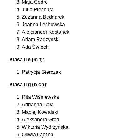
Maja Cedro
Julia Piechura
Zuzanna Bednarek
Joanna Lechowska
Aleksander Kostanek
Adam Radzyński
Ada Świech
Klasa II e (m-f):
Patrycja Gierczak
Klasa II g (b-ch):
Rita Wiśniewska
Adrianna Bała
Maciej Kowalski
Aleksandra Grad
Wiktoria Wydrzyńska
Oliwia Łączna