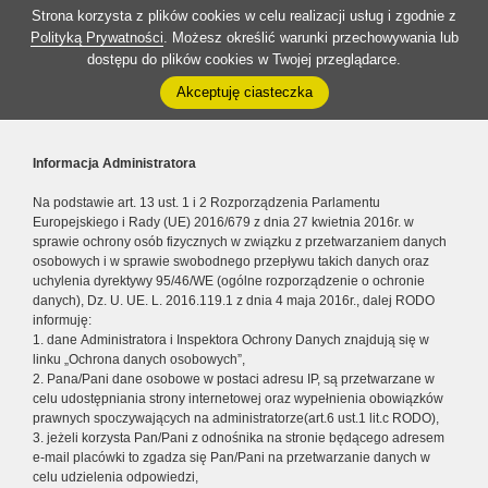
Strona korzysta z plików cookies w celu realizacji usług i zgodnie z
Polityką Prywatności
. Możesz określić warunki przechowywania lub
dostępu do plików cookies w Twojej przeglądarce.
Akceptuję ciasteczka
Informacja Administratora
Na podstawie art. 13 ust. 1 i 2 Rozporządzenia Parlamentu
Europejskiego i Rady (UE) 2016/679 z dnia 27 kwietnia 2016r. w
sprawie ochrony osób fizycznych w związku z przetwarzaniem danych
osobowych i w sprawie swobodnego przepływu takich danych oraz
uchylenia dyrektywy 95/46/WE (ogólne rozporządzenie o ochronie
danych), Dz. U. UE. L. 2016.119.1 z dnia 4 maja 2016r., dalej RODO
informuję:
1. dane Administratora i Inspektora Ochrony Danych znajdują się w
linku „Ochrona danych osobowych”,
2. Pana/Pani dane osobowe w postaci adresu IP, są przetwarzane w
celu udostępniania strony internetowej oraz wypełnienia obowiązków
prawnych spoczywających na administratorze(art.6 ust.1 lit.c RODO),
3. jeżeli korzysta Pan/Pani z odnośnika na stronie będącego adresem
e-mail placówki to zgadza się Pan/Pani na przetwarzanie danych w
celu udzielenia odpowiedzi,