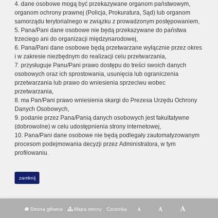
4. dane osobowe mogą być przekazywane organom państwowym,
organom ochrony prawnej (Policja, Prokuratura, Sąd) lub organom
samorządu terytorialnego w związku z prowadzonym postępowaniem,
5. Pana/Pani dane osobowe nie będą przekazywane do państwa
trzeciego ani do organizacji międzynarodowej,
6. Pana/Pani dane osobowe będą przetwarzane wyłącznie przez okres
i w zakresie niezbędnym do realizacji celu przetwarzania,
7. przysługuje Panu/Pani prawo dostępu do treści swoich danych
osobowych oraz ich sprostowania, usunięcia lub ograniczenia
przetwarzania lub prawo do wniesienia sprzeciwu wobec
przetwarzania,
8. ma Pan/Pani prawo wniesienia skargi do Prezesa Urzędu Ochrony
Danych Osobowych,
9. podanie przez Pana/Panią danych osobowych jest fakultatywne
(dobrowolne) w celu udostępnienia strony internetowej,
10. Pana/Pani dane osobowe nie będą podlegały zautomatyzowanym
procesom podejmowania decyzji przez Administratora, w tym
profilowaniu.
zamknij
Strona główna
Mapa strony
Czcionka