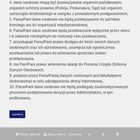
4. dane osobowe mogą być przekazywane organom państwowym,
organom ochrony prawnej (Policja, Prokuratura, Sąd) lub organom
samorządu terytorialnego w związku z prowadzonym postępowaniem,
5. Pana/Pani dane osobowe nie będą przekazywane do państwa
trzeciego ani do organizacji międzynarodowej,
6. Pana/Pani dane osobowe będą przetwarzane wyłącznie przez okres
i w zakresie niezbędnym do realizacji celu przetwarzania,
7. przysługuje Panu/Pani prawo dostępu do treści swoich danych
osobowych oraz ich sprostowania, usunięcia lub ograniczenia
przetwarzania lub prawo do wniesienia sprzeciwu wobec
przetwarzania,
8. ma Pan/Pani prawo wniesienia skargi do Prezesa Urzędu Ochrony
Danych Osobowych,
9. podanie przez Pana/Panią danych osobowych jest fakultatywne
(dobrowolne) w celu udostępnienia strony internetowej,
10. Pana/Pani dane osobowe nie będą podlegały zautomatyzowanym
procesom podejmowania decyzji przez Administratora, w tym
profilowaniu.
zamknij
Strona główna
Mapa strony
Czcionka