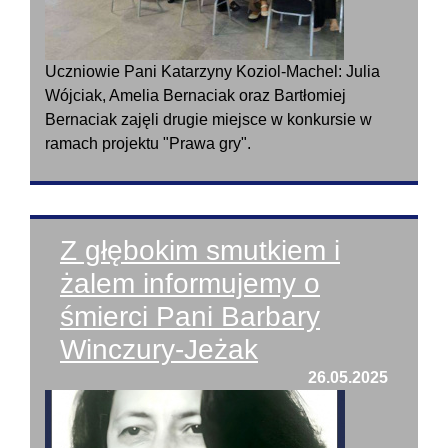
Uczniowie Pani Katarzyny Koziol-Machel: Julia
Wójciak, Amelia Bernaciak oraz Bartłomiej
Bernaciak zajęli drugie miejsce w konkursie w
ramach projektu "Prawa gry".
Z głębokim smutkiem i
żalem informujemy o
śmierci Pani Barbary
Winczury-Jeżak
26.05.2025