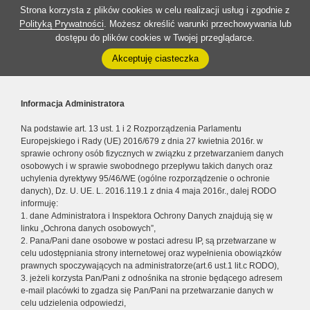
Strona korzysta z plików cookies w celu realizacji usług i zgodnie z
Polityką Prywatności
. Możesz określić warunki przechowywania lub
dostępu do plików cookies w Twojej przeglądarce.
Akceptuję ciasteczka
Informacja Administratora
Na podstawie art. 13 ust. 1 i 2 Rozporządzenia Parlamentu
Europejskiego i Rady (UE) 2016/679 z dnia 27 kwietnia 2016r. w
sprawie ochrony osób fizycznych w związku z przetwarzaniem danych
osobowych i w sprawie swobodnego przepływu takich danych oraz
uchylenia dyrektywy 95/46/WE (ogólne rozporządzenie o ochronie
danych), Dz. U. UE. L. 2016.119.1 z dnia 4 maja 2016r., dalej RODO
informuję:
1. dane Administratora i Inspektora Ochrony Danych znajdują się w
linku „Ochrona danych osobowych”,
2. Pana/Pani dane osobowe w postaci adresu IP, są przetwarzane w
celu udostępniania strony internetowej oraz wypełnienia obowiązków
prawnych spoczywających na administratorze(art.6 ust.1 lit.c RODO),
3. jeżeli korzysta Pan/Pani z odnośnika na stronie będącego adresem
e-mail placówki to zgadza się Pan/Pani na przetwarzanie danych w
celu udzielenia odpowiedzi,