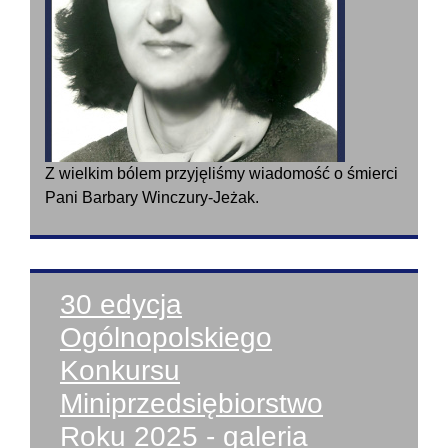
Z wielkim bólem przyjęliśmy wiadomość o śmierci
Pani Barbary Winczury-Jeżak.
30 edycja
Ogólnopolskiego
Konkursu
Miniprzedsiębiorstwo
Roku 2025 - galeria