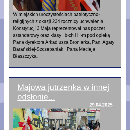
W miejskich uroczystościach patriotyczno-
religijnych z okazji 234 rocznicy uchwalenia
Konstytucji 3 Maja reprezentował nas poczet
sztandarowy oraz klasy I b-ch i I i-m pod opieką
Pana dyrektora Arkadiusza Broniarka, Pani Agaty
Barańskiej-Szczepaniak i Pana Macieja
Błaszczyka.
Majowa jutrzenka w innej
odsłonie...
29.04.2025