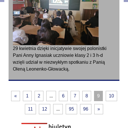
29 kwietnia dzięki inicjatywie swojej polonistki
Pani Anny Ignasiak uczniowie klasy 2 i 3 h-d
wzięli udział w niezwykłym spotkaniu z Panią
Oleną Leonenko-Głowacką.
«
1
2
...
6
7
8
9
10
11
12
...
95
96
»